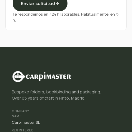
Enviar solicitud
Te respondemos en <24 h laborables. Habitualmente, en <3
h.
Bespoke folders, bookbinding and packaging.
Over 65 years of craft in Pinto, Madrid.
COMPANY
NAME
Carpimaster SL
REGISTERED