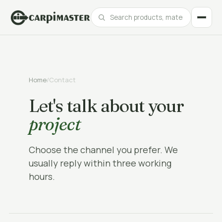
Catalogue
Home
/
Contact
Products, materials and finishes at your fingertips.
Let's talk about your
Our best projects
Real projects for leading brands across every sector.
project
Choose the channel you prefer. We
usually reply within three working
hours.