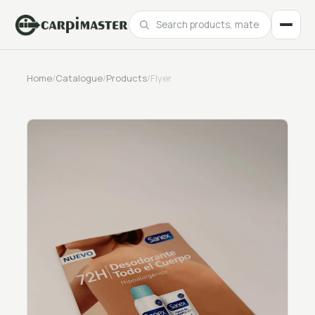
Home
/
Catalogue
/
Products
/
Flyer
Catalogue
Products, materials and finishes at your fingertips.
Our best projects
Real projects for leading brands across every sector.