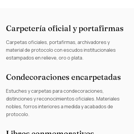
Servicios para el sector
Carpetería oficial y portafirmas
Carpetas oficiales, portafirmas, archivadores y
material de protocolo con escudos institucionales
estampados en relieve, oro o plata.
Condecoraciones encarpetadas
Estuches y carpetas para condecoraciones,
distinciones y reconocimientos oficiales. Materiales
nobles, forros interiores a medida y acabados de
protocolo.
Libros conmemorativos