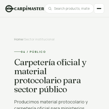
Catalogue
Home
/
Sector institucional
Products, materials and finishes at your fingertips.
04 / PÚBLICO
Our best projects
Real projects for leading brands across every sector.
Carpetería oficial y
material
protocolario para
sector público
Producimos material protocolario y
carpetería oficial para ministerios,